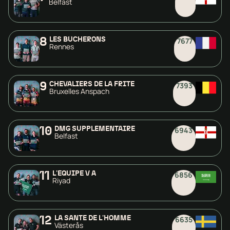
Belfast
8
LES BÛCHERONS
7677
Rennes
9
CHEVALIERS DE LA FRITE
7393
Bruxelles Anspach
10
DMG SUPPLÉMENTAIRE
6943
Belfast
11
L'ÉQUIPE V A
6856
Riyad
12
LA SANTÉ DE L'HOMME
6635
Västerås