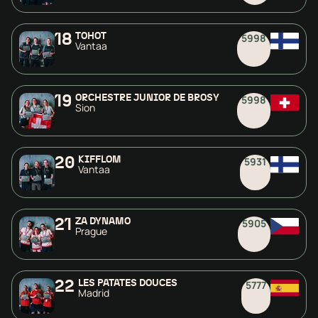
18
TÖHÖT
5998
Vantaa
19
ORCHESTRE JUNIOR DE BROSY
5998
Sion
20
KIFFLOM
5931
Vantaa
21
ZA DYNAMO
5905
Prague
22
LES PATATES DOUCES
5777
Madrid