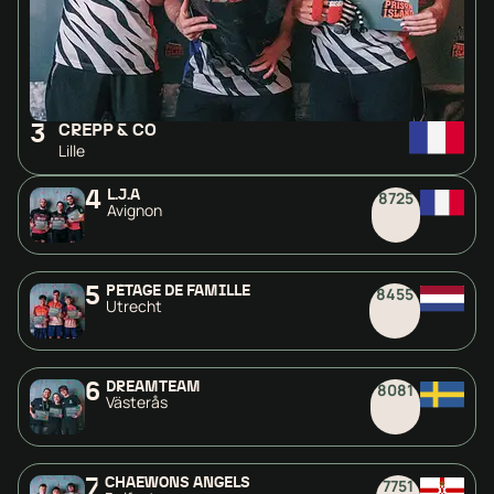
3
CREPP & CO
Lille
4
L.J.A
8725
Avignon
5
PÉTAGE DE FAMILLE
8455
Utrecht
6
DREAMTEAM
8081
Västerås
7
CHAEWONS ANGELS
7751