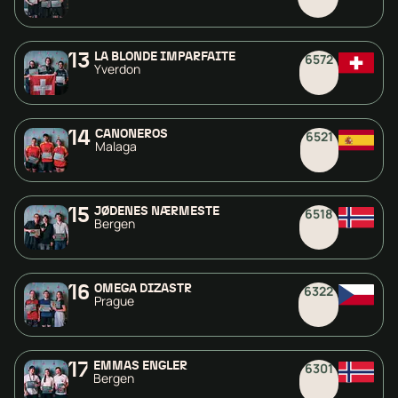
13
LA BLONDE IMPARFAITE
6572
Yverdon
14
CAÑONEROS
6521
Malaga
15
JØDENES NÆRMESTE
6518
Bergen
16
OMEGA DIZÁSTR
6322
Prague
17
EMMAS ENGLER
6301
Bergen